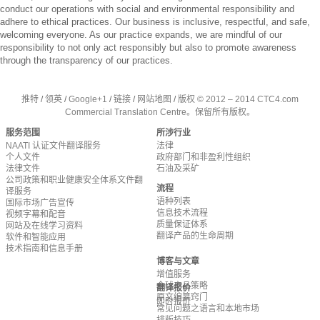
conduct our operations with social and environmental responsibility and
adhere to ethical practices. Our business is inclusive, respectful, and safe,
welcoming everyone. As our practice expands, we are mindful of our
responsibility to not only act responsibly but also to promote awareness
through the transparency of our practices.
推特
/
领英
/
Google+1
/
链接
/
网站地图
/
版权 © 2012 – 2014 CTC4.com
Commercial Translation Centre。保留所有版权。
服务范围
所涉行业
NAATI 认证文件翻译服务
法律
个人文件
政府部门和非盈利性组织
法律文件
石油及采矿
公司政策和职业健康安全体系文件翻
流程
译服务
语种列表
国际市场广告宣传
信息技术流程
视频字幕和配音
质量保证体系
网站及在线学习资料
翻译产品的生命周期
软件和智能应用
技术指南和信息手册
博客与文章
增值服务
全球产品策略
翻译报价
原文编纂窍门
即时报价
常见问题之语言和本地市场